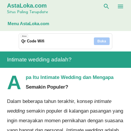
AstaLoka.com
Langsung ke konten utama
Situs Paling Terupdate
Menu AstaLoka.com
Iklan
Qr Code Wifi
Buka
Intimate wedding adalah?
A
pa Itu Intimate Wedding dan Mengapa
Semakin Populer?
Dalam beberapa tahun terakhir, konsep
intimate
wedding
semakin populer di kalangan pasangan yang
ingin merayakan momen pernikahan dengan suasana
yang hangat dan personal.
Intimate wedding
adalah