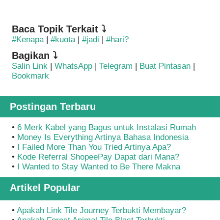
Baca Topik Terkait ⤵
#Kenapa
|
#kuota
|
#jadi
|
#hari?
Bagikan ⤵
Salin Link
|
WhatsApp
|
Telegram
|
Buat Pintasan
|
Bookmark
Postingan Terbaru
•
6 Merk Kabel yang Bagus untuk Instalasi Rumah
•
Money Is Everything Artinya Bahasa Indonesia
•
I Failed More Than You Tried Artinya Apa?
•
Kode Referral ShopeePay Dapat dari Mana?
•
I Wanted to Stay Wanted to Be There Makna
Artikel Popular
•
Apakah Link Tile Journey Terbukti Membayar?