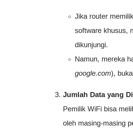
Jika router memili
software khusus, 
dikunjungi.
Namun, mereka han
google.com
), buka
Jumlah Data yang D
Pemilik WiFi bisa mel
oleh masing-masing per