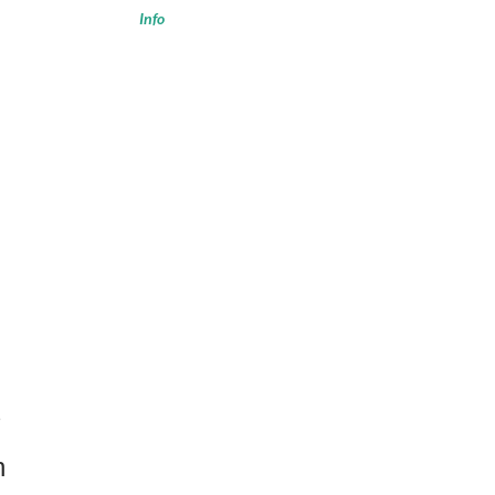
Info
s
n