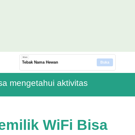
Langsung ke konten utama
Iklan
Tebak Nama Hewan
Buka
isa mengetahui aktivitas
milik WiFi Bisa