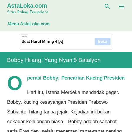
AstaLoka.com
Langsung ke konten utama
Situs Paling Terupdate
Menu AstaLoka.com
Iklan
Buat Huruf Miring 4 [𝐴]
Buka
Bobby Hilang, Yang Nyari 5 Batalyon
O
perasi Bobby: Pencarian Kucing Presiden
Hari itu, Istana Merdeka mendadak geger.
Bobby, kucing kesayangan Presiden Prabowo
Subianto, hilang tanpa jejak. Kejadian ini bukan
sekadar kehilangan biasa—Bobby adalah sahabat
setia Presiden, selalu menemani rapat-rapat penting