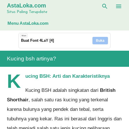
AstaLoka.com
Langsung ke konten utama
Situs Paling Terupdate
Menu AstaLoka.com
Iklan
Buat Font 4LaY [4]
Buka
Kucing bsh artinya?
K
ucing BSH: Arti dan Karakteristiknya
Kucing BSH adalah singkatan dari
British
Shorthair
, salah satu ras kucing yang terkenal
karena bulunya yang pendek dan tebal, serta
tubuhnya yang kekar. Ras ini berasal dari Inggris dan
telah menjadi salah satu jenis kucing peliharaan