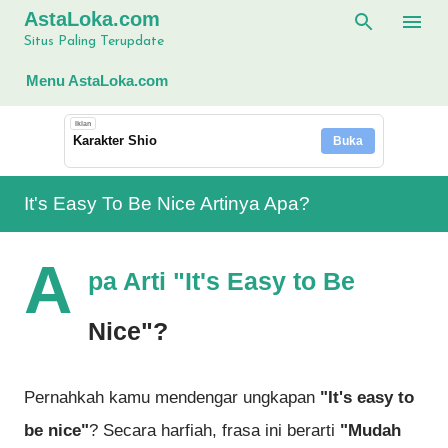
AstaLoka.com
Langsung ke konten utama
Situs Paling Terupdate
Menu AstaLoka.com
Iklan
Karakter Shio
Buka
It's Easy To Be Nice Artinya Apa?
A
pa Arti "It's Easy to Be
Nice"?
Pernahkah kamu mendengar ungkapan
"It's easy to
be nice"
? Secara harfiah, frasa ini berarti
"Mudah