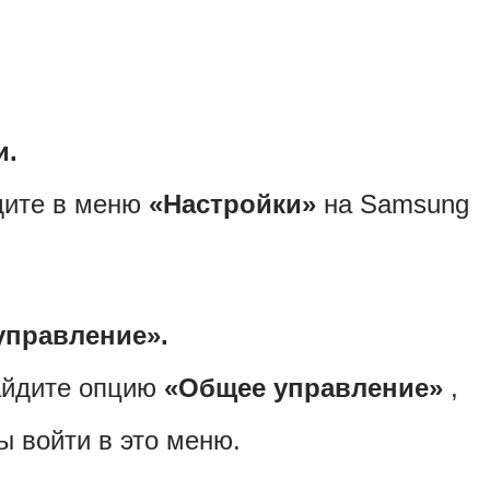
и.
дите в меню
«Настройки»
на Samsung
управление».
найдите опцию
«Общее управление»
,
ы войти в это меню.