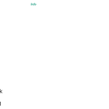
Info
k
g