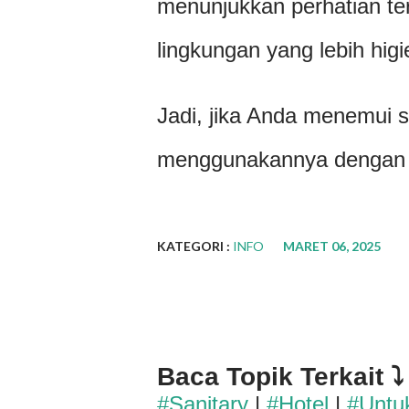
menunjukkan perhatian t
lingkungan yang lebih hig
Jadi, jika Anda menemui sa
menggunakannya dengan b
KATEGORI :
INFO
MARET 06, 2025
Baca Topik Terkait ⤵
#Sanitary
|
#Hotel
|
#Untu