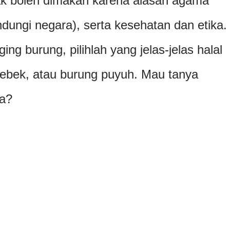
k boleh dimakan karena alasan agama
ndungi negara), serta kesehatan dan etika.
ng burung, pilihlah yang jelas-jelas halal
ebek, atau burung puyuh. Mau tanya
ga?