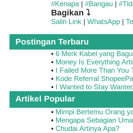
#Kenapa
|
#Bangau
|
#Tid
Bagikan ⤵
Salin Link
|
WhatsApp
|
T
Postingan Terbaru
•
6 Merk Kabel yang Bagu
•
Money Is Everything Art
•
I Failed More Than You 
•
Kode Referral ShopeePa
•
I Wanted to Stay Wante
Artikel Popular
•
Mimpi Bertemu Orang ya
•
Mengapa Sebagian Umat 
•
Chudai Artinya Apa?