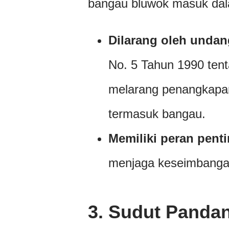
bangau bluwok masuk dal
Dilarang oleh unda
No. 5 Tahun 1990 ten
melarang penangkapan
termasuk bangau.
Memiliki peran pent
menjaga keseimbangan
3.
Sudut Pandan