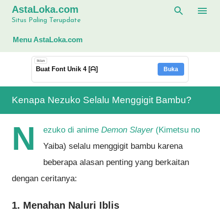
AstaLoka.com
Langsung ke konten utama
Situs Paling Terupdate
Menu AstaLoka.com
Iklan
Buat Font Unik 4 [ᗩ]
Buka
Kenapa Nezuko Selalu Menggigit Bambu?
N
ezuko di anime
Demon Slayer
(Kimetsu no
Yaiba) selalu menggigit bambu karena
beberapa alasan penting yang berkaitan
dengan ceritanya:
1. Menahan Naluri Iblis