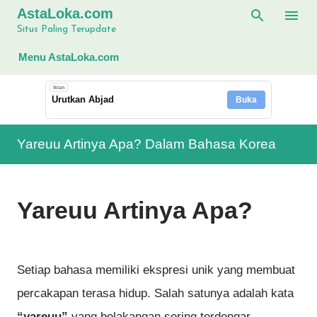
AstaLoka.com
Langsung ke konten utama
Situs Paling Terupdate
Menu AstaLoka.com
Iklan
Urutkan Abjad
Buka
Yareuu Artinya Apa? Dalam Bahasa Korea
Yareuu Artinya Apa?
Setiap bahasa memiliki ekspresi unik yang membuat
percakapan terasa hidup. Salah satunya adalah kata
“yareuu”
yang belakangan sering terdengar,