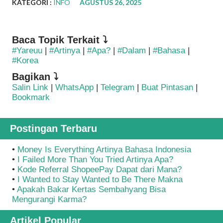
KATEGORI :
INFO
AGUSTUS 26, 2025
Baca Topik Terkait ⤵
#Yareuu
|
#Artinya
|
#Apa?
|
#Dalam
|
#Bahasa
|
#Korea
Bagikan ⤵
Salin Link
|
WhatsApp
|
Telegram
|
Buat Pintasan
|
Bookmark
Postingan Terbaru
•
Money Is Everything Artinya Bahasa Indonesia
•
I Failed More Than You Tried Artinya Apa?
•
Kode Referral ShopeePay Dapat dari Mana?
•
I Wanted to Stay Wanted to Be There Makna
•
Apakah Bakar Kertas Sembahyang Bisa
Mengurangi Karma?
Artikel Popular