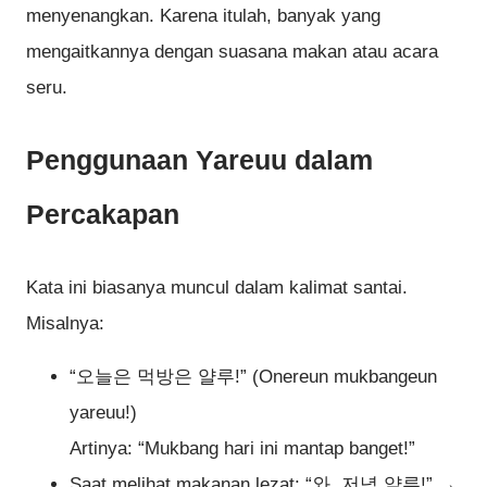
menyenangkan. Karena itulah, banyak yang
mengaitkannya dengan suasana makan atau acara
seru.
Penggunaan Yareuu dalam
Percakapan
Kata ini biasanya muncul dalam kalimat santai.
Misalnya:
“오늘은 먹방은 얄루!” (Onereun mukbangeun
yareuu!)
Artinya: “Mukbang hari ini mantap banget!”
Saat melihat makanan lezat: “와, 저녁 얄루!” →