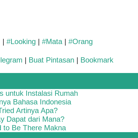
d
|
#Looking
|
#Mata
|
#Orang
elegram
|
Buat Pintasan
|
Bookmark
s untuk Instalasi Rumah
inya Bahasa Indonesia
Tried Artinya Apa?
y Dapat dari Mana?
d to Be There Makna