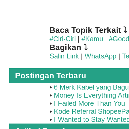
Baca Topik Terkait ⤵
#Ciri-Ciri
|
#Kamu
|
#Goo
Bagikan ⤵
Salin Link
|
WhatsApp
|
T
Postingan Terbaru
•
6 Merk Kabel yang Bagu
•
Money Is Everything Art
•
I Failed More Than You 
•
Kode Referral ShopeePa
•
I Wanted to Stay Wante