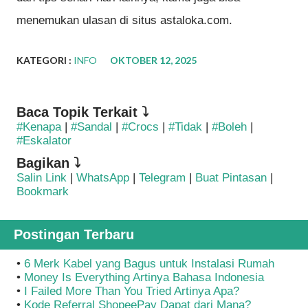
menemukan ulasan di situs astaloka.com.
KATEGORI :
INFO
OKTOBER 12, 2025
Baca Topik Terkait ⤵
#Kenapa
|
#Sandal
|
#Crocs
|
#Tidak
|
#Boleh
|
#Eskalator
Bagikan ⤵
Salin Link
|
WhatsApp
|
Telegram
|
Buat Pintasan
|
Bookmark
Postingan Terbaru
•
6 Merk Kabel yang Bagus untuk Instalasi Rumah
•
Money Is Everything Artinya Bahasa Indonesia
•
I Failed More Than You Tried Artinya Apa?
•
Kode Referral ShopeePay Dapat dari Mana?